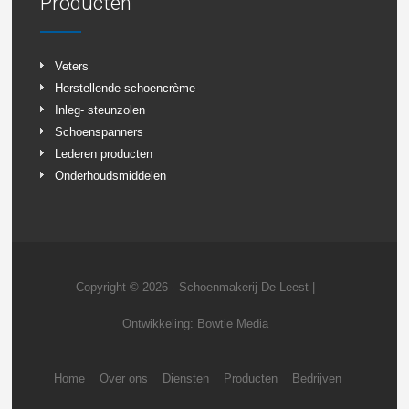
Producten
Veters
Herstellende schoencrème
Inleg- steunzolen
Schoenspanners
Lederen producten
Onderhoudsmiddelen
Copyright © 2026 - Schoenmakerij De Leest |
Ontwikkeling:
Bowtie Media
Home
Over ons
Diensten
Producten
Bedrijven