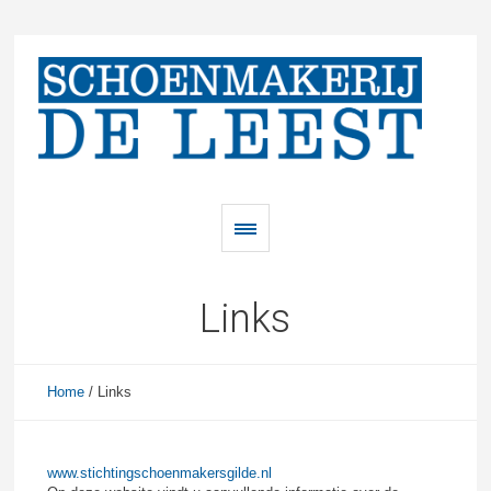
Links
Home
/
Links
www.stichtingschoenmakersgilde.nl